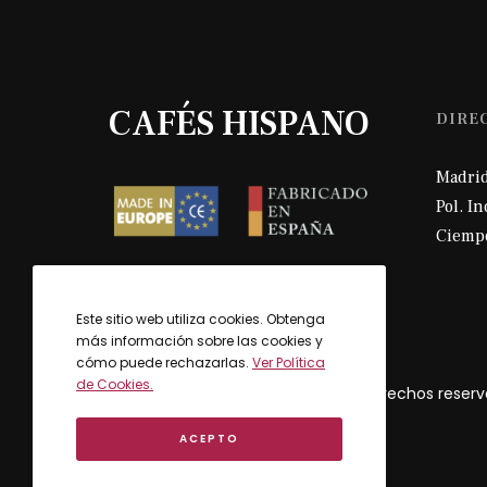
CAFÉS HISPANO
DIRE
Madri
Pol. I
Ciemp
Este sitio web utiliza cookies. Obtenga
más información sobre las cookies y
cómo puede rechazarlas.
Ver Política
de Cookies.
2024 © Cafés Hispano. Todos los dere
ACEPTO