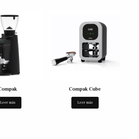
Compak
Compak Cube
Leer más
Leer más