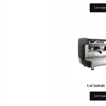
Leer má
LaCimbali
Leer má