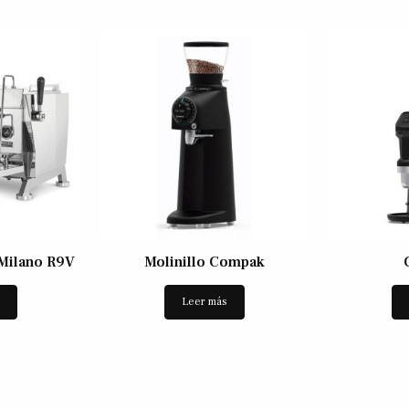
Milano R9V
Molinillo Compak
s
Leer más