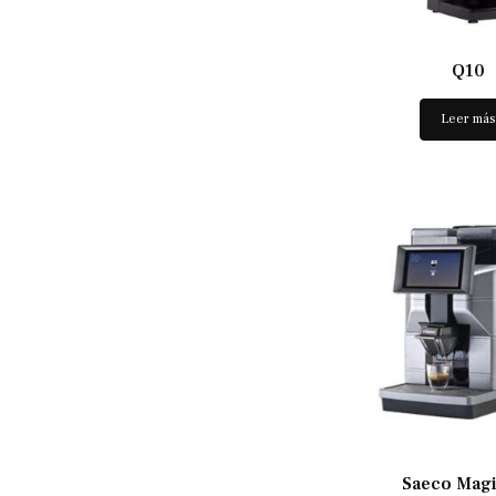
Q10
Leer má
Saeco Mag