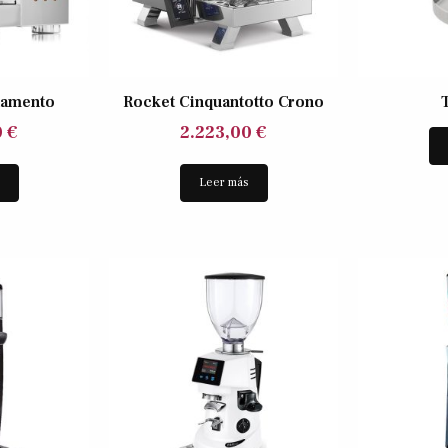
tamento
Rocket Cinquantotto Crono
0
€
2.223,00
€
s
Leer más