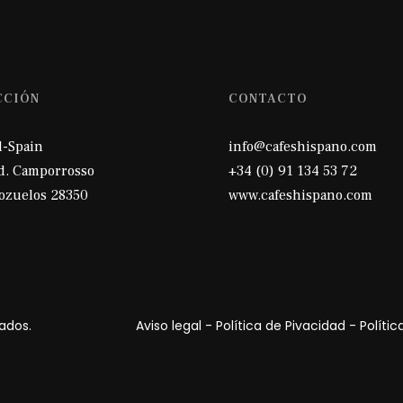
CCIÓN
CONTACTO
d-Spain
info@cafeshispano.com
nd. Camporrosso
+34 (0) 91 134 53 72
ozuelos 28350
www.cafeshispano.com
chos reservados.
Aviso legal
-
Política de Pivacidad
-
Políti