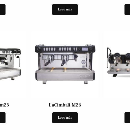
s
Leer más
 m23
LaCimbali M26
s
Leer más