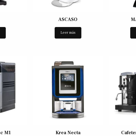
ASCASO
M
s
Leer más
ic M1
Krea Necta
Cafete