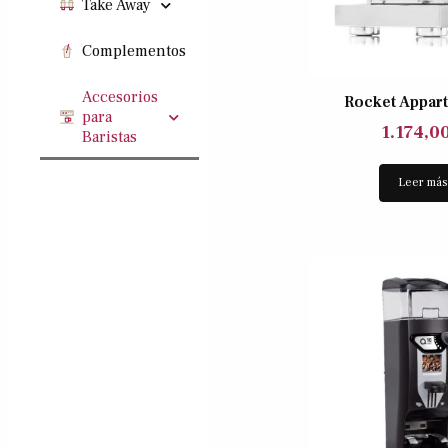
Take Away
Complementos
Accesorios
Rocket Appar
para
1.174,0
Baristas
Leer má