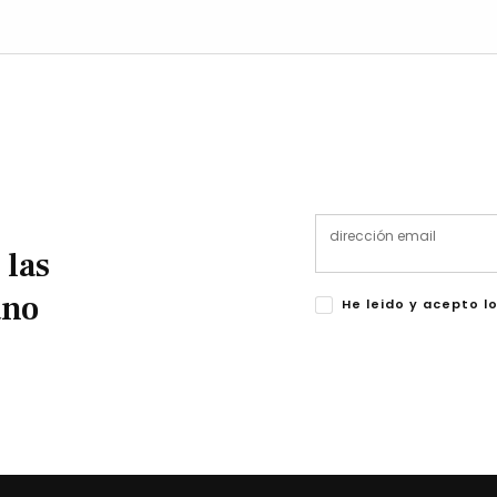
 las
ano
He leido y acepto l