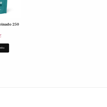
einado 250
€
rito