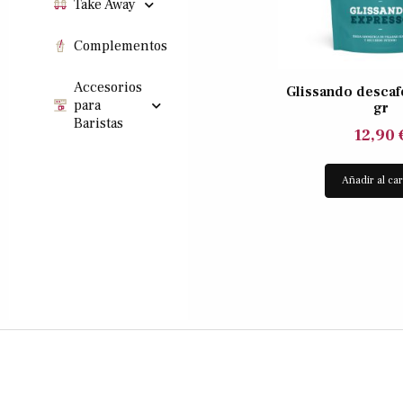
Take Away
Complementos
Accesorios
Glissando descaf
para
gr
Baristas
12,90
Añadir al car