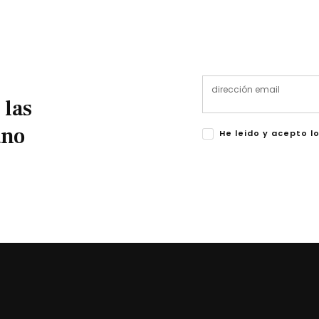
 las
ano
He leido y acepto l